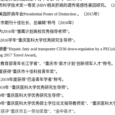
京市科学技术奖一等奖
[
HBV
相关肝病的遗传易感性基因研究。（
2
美国肝病年会
Presidential Poster of Distinction
。（
2015
年）
庆市期刊十佳社长、总编辑
”
称号（
2016
年）
为
2016
年
“
雏鹰计划高校优秀指导老师
”。
-2016
学年
“
重庆医科大学优秀研究生导师
”。
ic fatty acid transporter CD36 down-regulation by a PEGyl
ng 2017 Travel Award。
授获“教育部青年长江学者”、“重庆市‘英才计划’创新领军人才”称号
9年度获得“重庆市十佳科技青年奖”。
在2019年度获得“巴渝青年学者”称号。
2019年 “重庆医科大学优秀研究生导师”。
019年“重庆医科大学优秀研究生导师”。
019年“重庆医科大学优秀硕士学位论文指导教师奖”、“重庆医科
年获评“重庆市五一劳动奖章”、“渝中英才”。