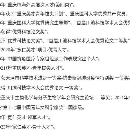
0
年“重庆市海外高层次人才
(
第四类
)
”。
0
年获评“重庆英才青年拔尖计划”、重庆医科大学优秀共产党员
0
年“重庆医科大学优秀研究生导师”、“首届川渝科技学术大会优
年获得“优秀科技论文奖”。
获评“优秀科技论文奖”、“首届川渝科技学术大会优秀论文二等奖
评
2020
年
“
宽仁英才
”
项目
-
优青人才。
0
年“中国抗疫医疗专家组组派工作表现突出个人”。
021获“重庆英才-青年拔尖人才”。
21年获天津市科学技术进步一等奖-抗击新冠肺炎疫情特别奖 一等奖
1年获得“川渝科技学术大会优秀论文 一等奖”。
1年获重庆市生物化学与分子生物学年会研究生论坛 二等奖；202
年获“第十七届中国青年女科学家奖”--国家级。
3
年
“宽仁英才-领军人才”。
023
年
“宽仁英才-骨干人才”。