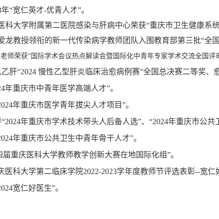
3
年
“宽仁英才-优青人才”。
，重庆医科大学附属第二医院感染与肝病中心荣获“重庆市卫生健康系统（
，以黄爱龙教授领衔的新一代传染病学教师团队入围教育部第三批“全
王晓昊老师荣获“国际学术会议热点解读会暨国际化中青年专家学术交流全国评审
见乙肝“2024 慢性乙型肝炎临床治愈病例赛”全国总决赛二等奖、
024年重庆市中青年医学高端人才”。
2024年重庆市医学青年拔尖人才项目”。
“
2024年重庆市学术技术带头人后备人选”、“
2024年重庆市公
2024年重庆市公共卫生中青年骨干人才”。
四届重庆医科大学教师教学创新大赛在地国际化组”。
庆医科大学第二临床学院2022-2023学年度教师节评选表彰--宽仁
2024宽仁好医生”。